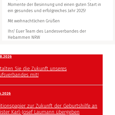
Momente der Besinnung und einen guten Start in
ein gesundes und erfolgreiches Jahr 2025!
Mit weihnachtlichen Grüßen
Ihr/ Euer Team des Landesverbandes der
Hebammen NRW
8.2026
talten Sie die Zukunft unseres
ufsverbandes mit!
6.2026
itionspapier zur Zukunft der Geburtshilfe an
ister Karl-Josef Laumann übergeben